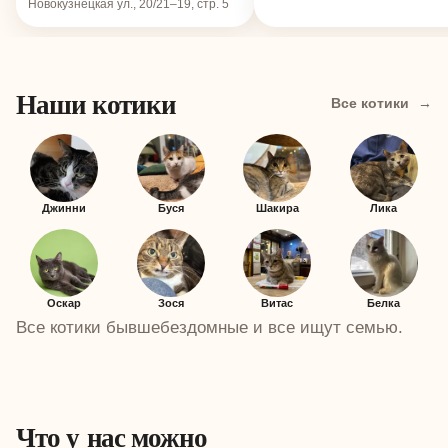
Новокузнецкая ул., 20/21–19, стр. 5
Наши котики
Все котики
→
Джинни
Буся
Шакира
Лика
Оскар
Зося
Витас
Белка
Все котики бывшебездомные и все ищут семью.
Что у нас можно