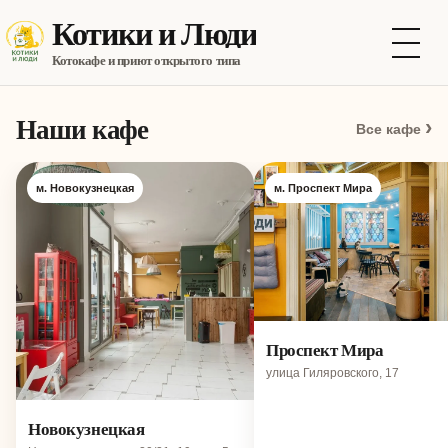
Котики и Люди
Котокафе и приют открытого типа
Наши кафе
›
Все кафе
м. Новокузнецкая
м. Проспект Мира
Проспект Мира
улица Гиляровского, 17
Новокузнецкая